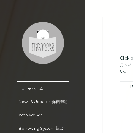
Click 
月々の
い。
Tiny Books for Tiny
Folks
I
Home ホーム
News & Updates 新着情報
Who We Are
Borrowing System 貸出