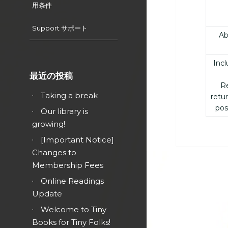
用条件
Support サポート
Ab
Incl
最近の投稿
Re
Taking a break
retu
pos
Our library is
growing!
[Important Notice]
Changes to
Membership Fees
Online Readings
Update
Welcome to Tiny
Books for Tiny Folks!